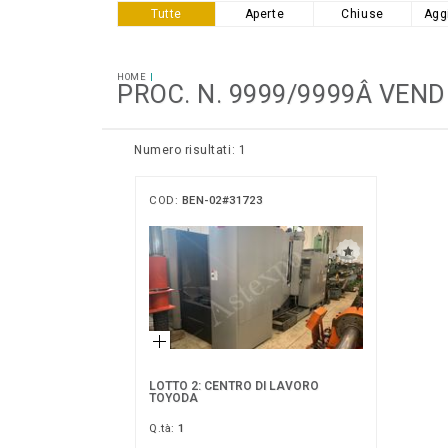
Tutte
Aperte
Chiuse
Agg
HOME
PROC. N. 9999/9999Â VEND
Numero risultati: 1
COD:
BEN-02#31723
LOTTO 2: CENTRO DI LAVORO
TOYODA
Q.tà:
1