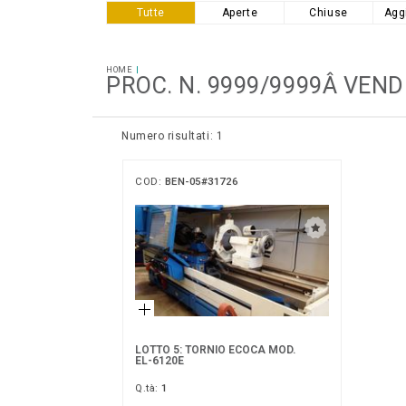
Tutte
Aperte
Chiuse
Agg
HOME
PROC. N. 9999/9999Â VEND
Numero risultati: 1
COD:
BEN-05#31726
LOTTO 5: TORNIO ECOCA MOD.
EL-6120E
Q.tà:
1