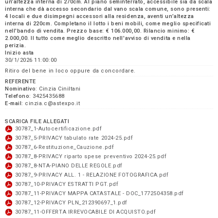
un’altezza interna di 270cm. Al piano seminterrato, accessibile sia da scala
interna che dà accesso secondario dal vano scala comune, sono presenti:
4 locali e due disimpegni accessori alla residenza, aventi un’altezza
interna di 220cm. Completano il lotto i beni mobili, come meglio specificati
nell'bando di vendita. Prezzo base: € 106.000,00. Rilancio minimo: €
2.000,00. Il tutto come meglio descritto nell'avviso di vendita e nella
perizia.
Inizio asta
30/1/2026 11:00:00
Ritiro del bene in loco oppure da concordare.
REFERENTE
Nominativo
: Cinzia Ciniltani
Telefono
: 3425435688
E-mail
: cinzia.c@astexpo.it
SCARICA FILE ALLEGATI
30787_1-Autocertificazione.pdf
30787_5-PRIVACY tabulato rate 2024-25.pdf
30787_6-Restituzione_Cauzione.pdf
30787_8-PRIVACY riparto spese preventivo 2024-25.pdf
30787_8-NTA-PIANO DELLE REGOLE.pdf
30787_9-PRIVACY ALL. 1 - RELAZIONE FOTOGRAFICA.pdf
30787_10-PRIVACY ESTRATTI PGT.pdf
30787_11-PRIVACY MAPPA CATASTALE - DOC_1772504358.pdf
30787_12-PRIVACY PLN_212390697_1.pdf
30787_11-OFFERTA IRREVOCABILE DI ACQUISTO.pdf