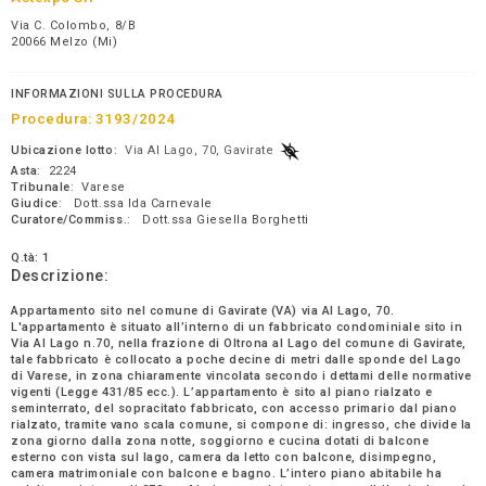
Via C. Colombo, 8/B
20066 Melzo (Mi)
INFORMAZIONI SULLA PROCEDURA
Procedura:
3193/2024
Ubicazione lotto
:
Via Al Lago, 70, Gavirate
Asta
: 2224
Tribunale
: Varese
Giudice
: Dott.ssa Ida Carnevale
Curatore/Commiss.
: Dott.ssa Giesella Borghetti
Q.tà: 1
Descrizione:
Appartamento sito nel comune di Gavirate (VA) via Al Lago, 70.
L'appartamento è situato all’interno di un fabbricato condominiale sito in
Via Al Lago n.70, nella frazione di Oltrona al Lago del comune di Gavirate,
tale fabbricato è collocato a poche decine di metri dalle sponde del Lago
di Varese, in zona chiaramente vincolata secondo i dettami delle normative
vigenti (Legge 431/85 ecc.). L’appartamento è sito al piano rialzato e
seminterrato, del sopracitato fabbricato, con accesso primario dal piano
rialzato, tramite vano scala comune, si compone di: ingresso, che divide la
zona giorno dalla zona notte, soggiorno e cucina dotati di balcone
esterno con vista sul lago, camera da letto con balcone, disimpegno,
camera matrimoniale con balcone e bagno. L’intero piano abitabile ha